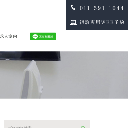
求人案内
内
師募集
生士募集
フインタビュー