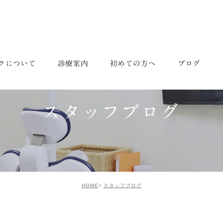
クについて
診療案内
初めての方へ
ブログ
紹介
成人のための予防治療
スタッフブログ
求人案
スタッフブログ
介
一般歯科
歯科医
インプラント
歯科衛
セラミック・審美治療
スタッ
HOME
スタッフブログ
矯正治療
ホワイトニング