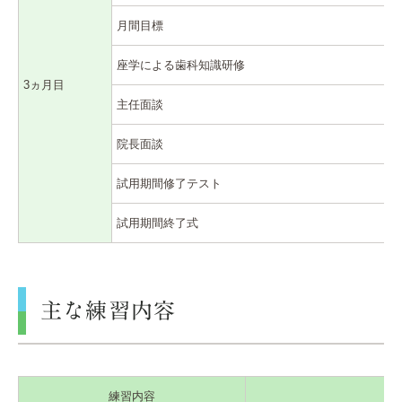
月間目標
座学による歯科知識研修
3ヵ月目
主任面談
院長面談
試用期間修了テスト
試用期間終了式
主な練習内容
練習内容
3