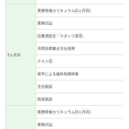
業務研修カリキュラム(2ヵ月目)
業務日誌
読書感想文「スタッフ道③」
月間目標書き方を指導
2ヵ月目
テスト②
座学による歯科知識研修
主任面談
院長面談
業務研修カリキュラム(3ヵ月目)
業務日誌