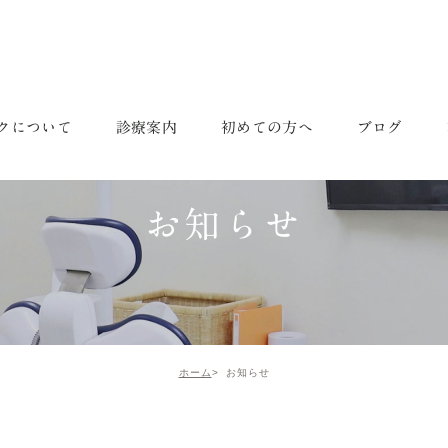
クについて
診療案内
初めての方へ
ブログ
紹介
成人のための予防治療
スタッフブログ
求人案
お知らせ
介
一般歯科
歯科医
インプラント
歯科衛
セラミック・審美治療
スタッ
ホーム
お知らせ
矯正治療
ホワイトニング