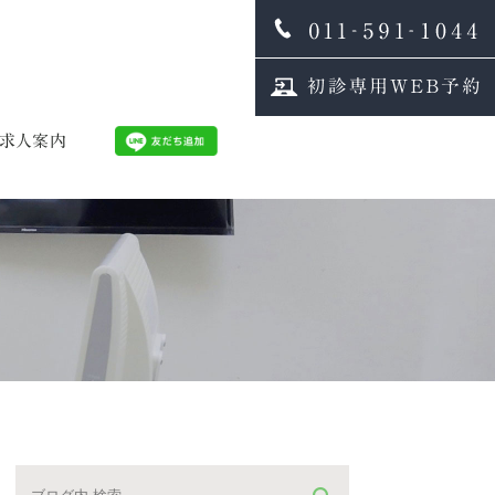
求人案内
内
師募集
生士募集
フインタビュー