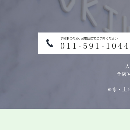
人
予防
※水・土 9: